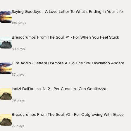
Saying Goodbye - A Love Letter To What's Ending In Your Life
106 plays
Breadcrumbs From The Soul. #1 - For When You Feel Stuck
80 plays
Dire Addio - Lettera D'Amore A Ciò Che Stai Lasciando Andare
57 plays
Indizi Dall'Anima. N. 2 - Per Crescere Con Gentilezza
39 plays
Breadcrumbs From The Soul. #2 - For Outgrowing With Grace
27 plays