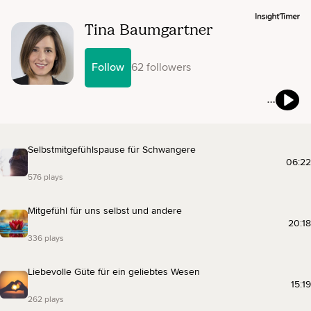
Tina Baumgartner
Follow
62 followers
Selbstmitgefühlspause für Schwangere
06:22
576 plays
Mitgefühl für uns selbst und andere
20:18
336 plays
Liebevolle Güte für ein geliebtes Wesen
15:19
262 plays