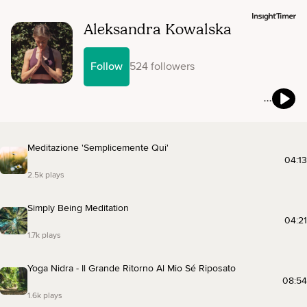
Aleksandra Kowalska
Follow
524 followers
Meditazione 'Semplicemente Qui'
04:13
2.5k plays
Simply Being Meditation
04:21
1.7k plays
Yoga Nidra - Il Grande Ritorno Al Mio Sé Riposato
08:54
1.6k plays