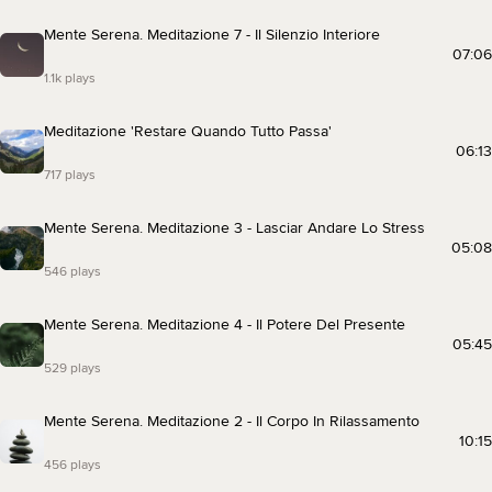
Mente Serena. Meditazione 7 - Il Silenzio Interiore
07:06
1.1k plays
Meditazione 'Restare Quando Tutto Passa'
06:13
717 plays
Mente Serena. Meditazione 3 - Lasciar Andare Lo Stress
05:08
546 plays
Mente Serena. Meditazione 4 - Il Potere Del Presente
05:45
529 plays
Mente Serena. Meditazione 2 - Il Corpo In Rilassamento
10:15
456 plays