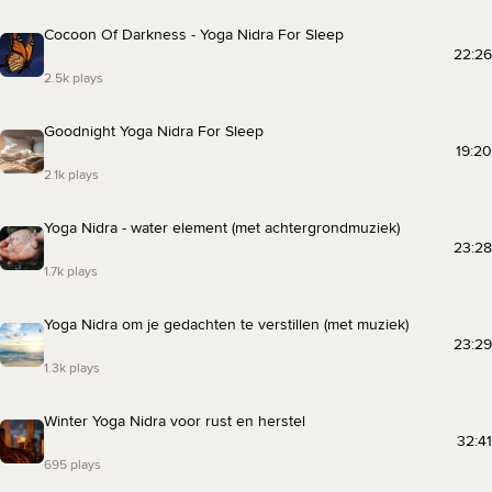
Cocoon Of Darkness - Yoga Nidra For Sleep
22:26
2.5k plays
Goodnight Yoga Nidra For Sleep
19:20
2.1k plays
Yoga Nidra - water element (met achtergrondmuziek)
23:28
1.7k plays
Yoga Nidra om je gedachten te verstillen (met muziek)
23:29
1.3k plays
Winter Yoga Nidra voor rust en herstel
32:41
695 plays