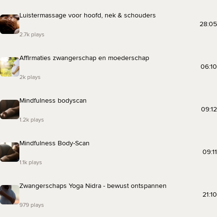
Luistermassage voor hoofd, nek & schouders
28:05
2.7k plays
Affirmaties zwangerschap en moederschap
06:10
2k plays
Mindfulness bodyscan
09:12
1.2k plays
Mindfulness Body-Scan
09:11
1.1k plays
Zwangerschaps Yoga Nidra - bewust ontspannen
21:10
979 plays