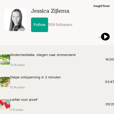
Jessica Zijlema
Follow
559 followers
Kindermeditatie, vliegen naar dromenland
14:00
21.9k plays
Diepe ontspanning in 3 minuten
03:47
12.9k plays
Liefde voor jezelf
09:31
3.7k plays