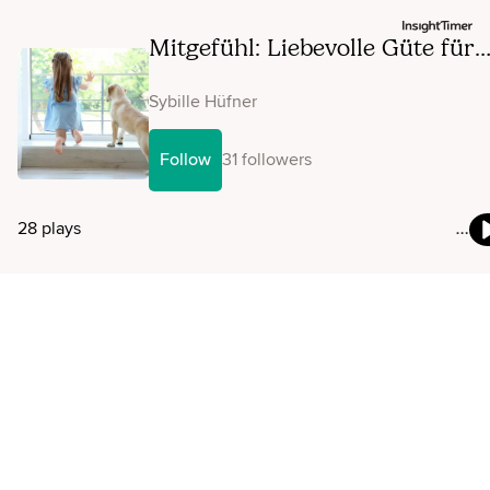
Mitgefühl: Liebevolle Güte für
ein geliebtes Wesen
Sybille Hüfner
Follow
31 followers
28 plays